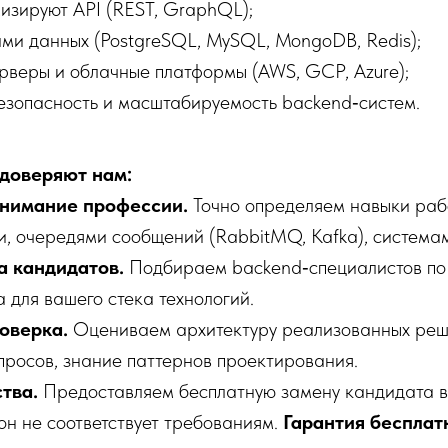
изируют API (REST, GraphQL);
ами данных (PostgreSQL, MySQL, MongoDB, Redis);
рверы и облачные платформы (AWS, GCP, Azure);
езопасность и масштабируемость backend‑систем.
доверяют нам:
нимание профессии.
Точно определяем навыки раб
, очередями сообщений (RabbitMQ, Kafka), система
 кандидатов.
Подбираем backend‑специалистов по
 для вашего стека технологий.
оверка.
Оцениваем архитектуру реализованных реш
просов, знание паттернов проектирования.
тва.
Предоставляем бесплатную замену кандидата в
он не соответствует требованиям.
Гарантия бесплат