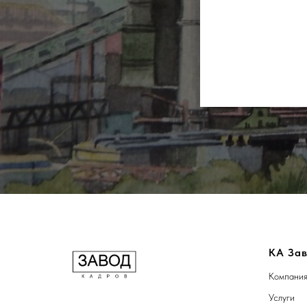
КА Зав
Компани
Услуги