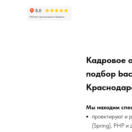
Кадровое а
подбор bac
Краснодаре
Мы находим спец
проектируют и р
(Spring), PHP и 