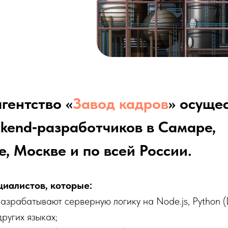
гентство «
Завод кадров
» осуще
kend‑разработчиков в Самаре,
, Москве и по всей России.
иалистов, которые:
азрабатывают серверную логику на Node.js, Python (D
других языках;