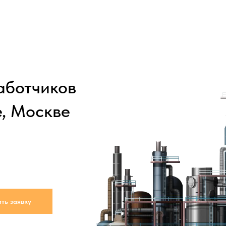
аботчиков
, Москве
ть заявку