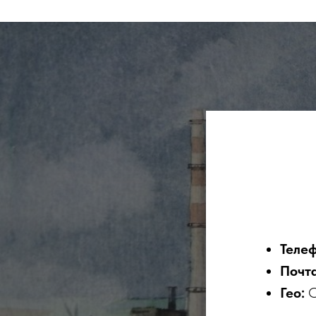
Телеф
Почт
Гео:
С