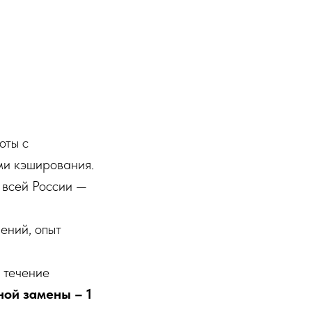
оты с
ми кэширования.
 всей России —
ений, опыт
 течение
ной замены – 1