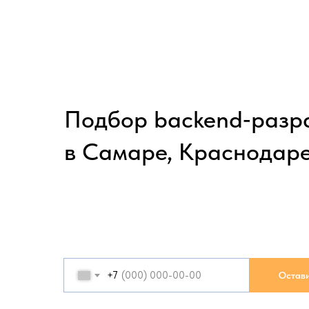
Подбор backend‑разр
в Самаре, Краснодаре
+7
Остави