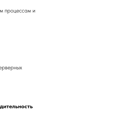
м процессам и
серверных
одительность