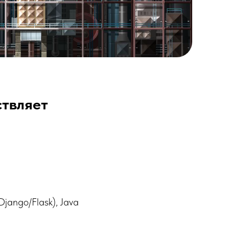
ствляет
jango/Flask), Java