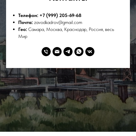
Телефон: +7 (999) 205-69-68
Почта:
zavodkadrov@gmail.com
Гео:
Самара, Москва, Краснодар, Россия, весь
Мир