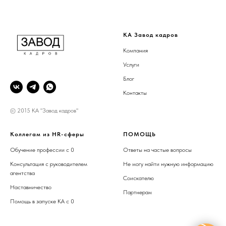
КА Завод кадров
Компания
Услуги
Блог
Контакты
© 2015 КА "Завод кадров"
Коллегам из HR-сферы
ПОМОЩЬ
Обучение профессии с 0
Ответы на частые вопросы
Консультация с руководителем
Не могу найти нужную информацию
агентства
Соискателю
Наставничество
Партнерам
Помощь в запуске КА с 0