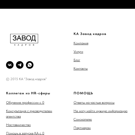
КА Завод кадров
Компания
Услуги
Блог
Контакты
© 2015 КА "Завод кадров"
Коллегам из HR-сферы
ПОМОЩЬ
Обучение профессии с 0
Ответы на частые вопросы
Консультация с руководителем
Не могу найти нужную информацию
агентства
Соискателю
Наставничество
Партнерам
Помощь в запуске КА с 0