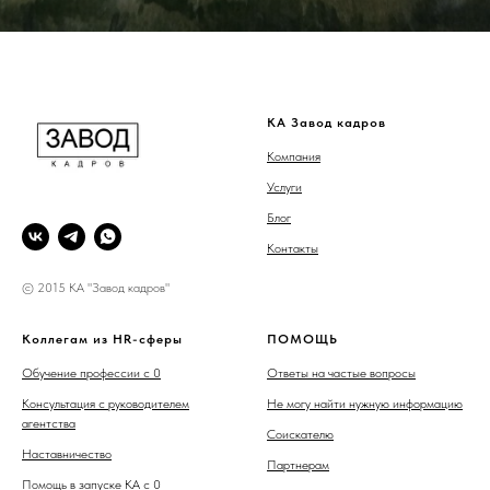
КА Завод кадров
Компания
Услуги
Блог
Контакты
© 2015 КА "Завод кадров"
Коллегам из HR-сферы
ПОМОЩЬ
Обучение профессии с 0
Ответы на частые вопросы
Консультация с руководителем
Не могу найти нужную информацию
агентства
Соискателю
Наставничество
Партнерам
Помощь в запуске КА с 0